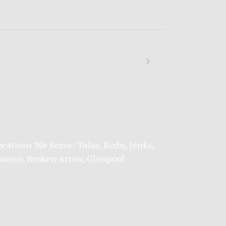
ocations We Serve:
Tulsa
,
Bixby
,
Jenks
,
wasso
,
Broken Arrow
, Glenpool