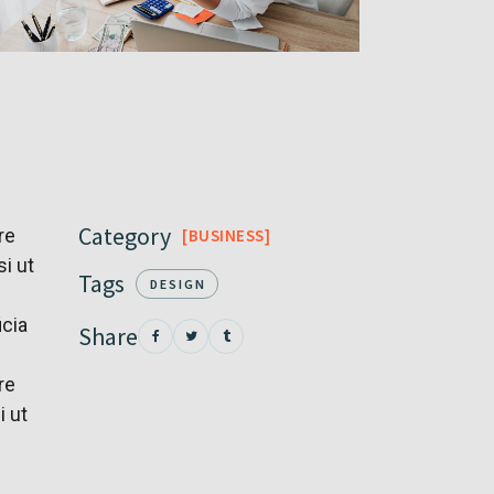
Category
re
BUSINESS
i ut
Tags
DESIGN
icia
Share
re
i ut