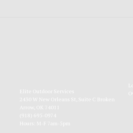
L
Elite Outdoor Services
O
2430 W New Orleans St, Suite C Broken
Arrow, OK 74011
(918) 695-0974
Hours: M-F 7am-5pm